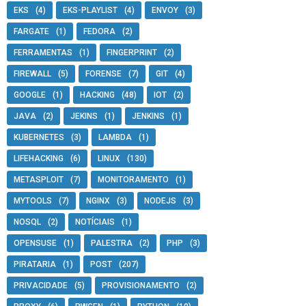
EKS
(4)
EKS-PLAYLIST
(4)
ENVOY
(3)
FARGATE
(1)
FEDORA
(2)
FERRAMENTAS
(1)
FINGERPRINT
(2)
FIREWALL
(5)
FORENSE
(7)
GIT
(4)
GOOGLE
(1)
HACKING
(48)
IOT
(2)
JAVA
(2)
JEKINS
(1)
JENKINS
(1)
KUBERNETES
(3)
LAMBDA
(1)
LIFEHACKING
(6)
LINUX
(130)
METASPLOIT
(7)
MONITORAMENTO
(1)
MYTOOLS
(7)
NGINX
(3)
NODEJS
(3)
NOSQL
(2)
NOTÍCIAIS
(1)
OPENSUSE
(1)
PALESTRA
(2)
PHP
(3)
PIRATARIA
(1)
POST
(207)
PRIVACIDADE
(5)
PROVISIONAMENTO
(2)