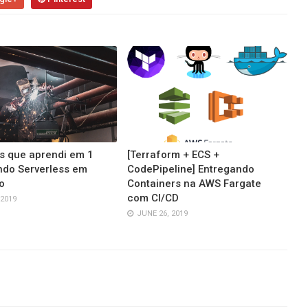
s que aprendi em 1
[Terraform + ECS +
ndo Serverless em
CodePipeline] Entregando
o
Containers na AWS Fargate
com CI/CD
 2019
JUNE 26, 2019