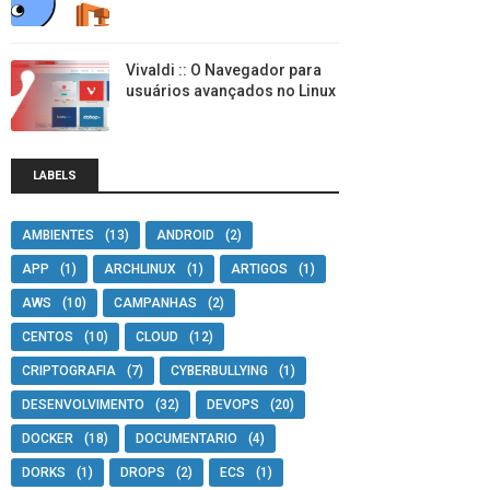
Vivaldi :: O Navegador para
usuários avançados no Linux
LABELS
AMBIENTES
(13)
ANDROID
(2)
APP
(1)
ARCHLINUX
(1)
ARTIGOS
(1)
AWS
(10)
CAMPANHAS
(2)
CENTOS
(10)
CLOUD
(12)
CRIPTOGRAFIA
(7)
CYBERBULLYING
(1)
DESENVOLVIMENTO
(32)
DEVOPS
(20)
DOCKER
(18)
DOCUMENTARIO
(4)
DORKS
(1)
DROPS
(2)
ECS
(1)