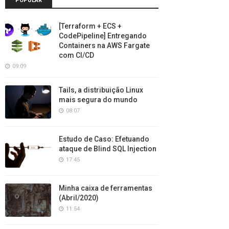
POPULAR
[Terraform + ECS +
CodePipeline] Entregando
Containers na AWS Fargate
com CI/CD
09:09
Tails, a distribuição Linux
mais segura do mundo
08:07
Estudo de Caso: Efetuando
ataque de Blind SQL Injection
17:45
Minha caixa de ferramentas
(Abril/2020)
11:54