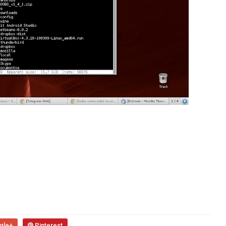
gle+
Pinterest