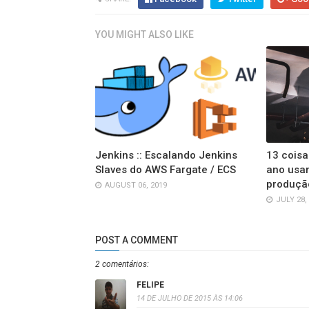
YOU MIGHT ALSO LIKE
Jenkins :: Escalando Jenkins
13 coisa
Slaves do AWS Fargate / ECS
ano usa
produçã
AUGUST 06, 2019
JULY 28,
POST A COMMENT
2 comentários:
FELIPE
14 DE JULHO DE 2015 ÀS 14:06