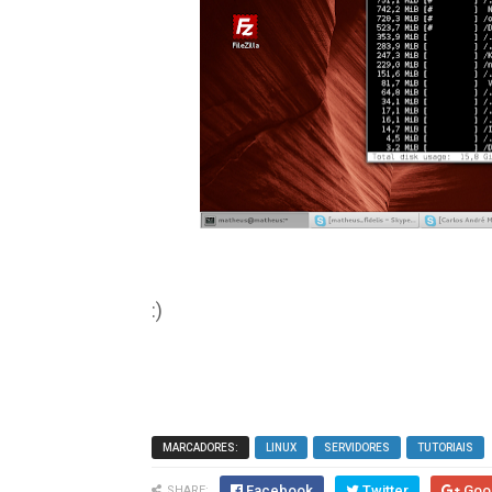
:)
MARCADORES:
LINUX
SERVIDORES
TUTORIAIS
Facebook
Twitter
Goo
SHARE: