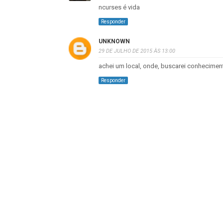
ncurses é vida
Responder
UNKNOWN
29 DE JULHO DE 2015 ÀS 13:00
achei um local, onde, buscarei conheciment
Responder