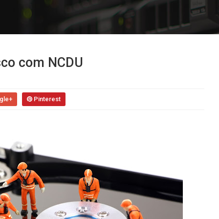
isco com NCDU
gle+
Pinterest