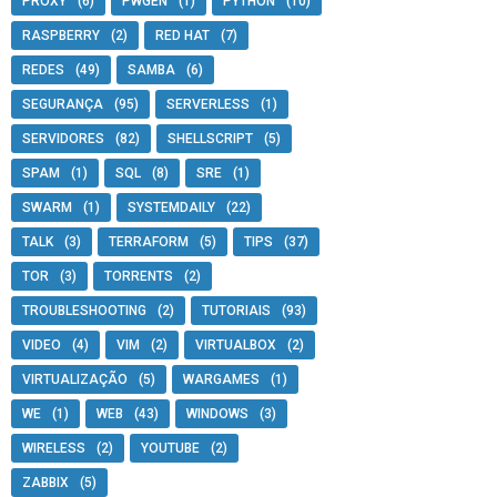
PROXY
(6)
PWGEN
(1)
PYTHON
(10)
RASPBERRY
(2)
RED HAT
(7)
REDES
(49)
SAMBA
(6)
SEGURANÇA
(95)
SERVERLESS
(1)
SERVIDORES
(82)
SHELLSCRIPT
(5)
SPAM
(1)
SQL
(8)
SRE
(1)
SWARM
(1)
SYSTEMDAILY
(22)
TALK
(3)
TERRAFORM
(5)
TIPS
(37)
TOR
(3)
TORRENTS
(2)
TROUBLESHOOTING
(2)
TUTORIAIS
(93)
VIDEO
(4)
VIM
(2)
VIRTUALBOX
(2)
VIRTUALIZAÇÃO
(5)
WARGAMES
(1)
WE
(1)
WEB
(43)
WINDOWS
(3)
WIRELESS
(2)
YOUTUBE
(2)
ZABBIX
(5)