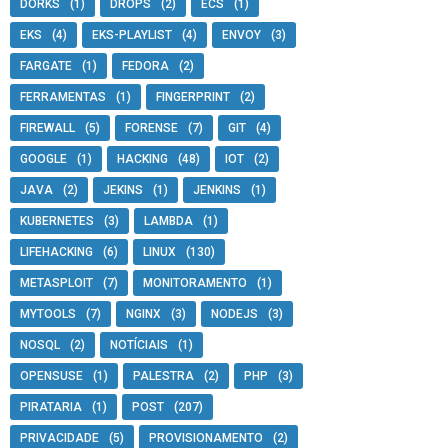
DORKS
(1)
DROPS
(2)
ECS
(1)
EKS
(4)
EKS-PLAYLIST
(4)
ENVOY
(3)
FARGATE
(1)
FEDORA
(2)
FERRAMENTAS
(1)
FINGERPRINT
(2)
FIREWALL
(5)
FORENSE
(7)
GIT
(4)
GOOGLE
(1)
HACKING
(48)
IOT
(2)
JAVA
(2)
JEKINS
(1)
JENKINS
(1)
KUBERNETES
(3)
LAMBDA
(1)
LIFEHACKING
(6)
LINUX
(130)
METASPLOIT
(7)
MONITORAMENTO
(1)
MYTOOLS
(7)
NGINX
(3)
NODEJS
(3)
NOSQL
(2)
NOTÍCIAIS
(1)
OPENSUSE
(1)
PALESTRA
(2)
PHP
(3)
PIRATARIA
(1)
POST
(207)
PRIVACIDADE
(5)
PROVISIONAMENTO
(2)