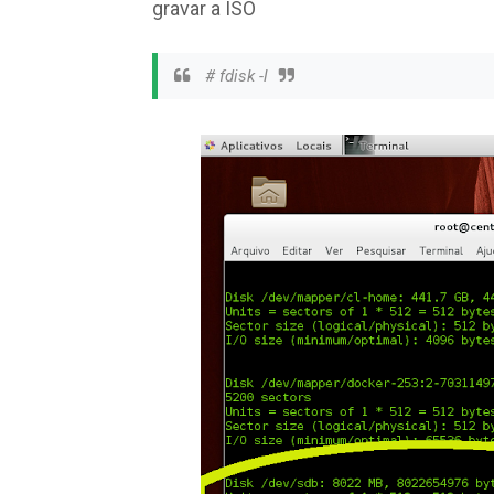
gravar a ISO
# fdisk -l