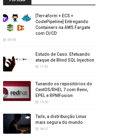
POPULAR
[Terraform + ECS +
CodePipeline] Entregando
Containers na AWS Fargate
com CI/CD
09:09
Estudo de Caso: Efetuando
ataque de Blind SQL Injection
17:45
Tunando os repositórios do
CentOS/RHEL 7 com Remi,
EPEL e RPMFusion
19:50
Tails, a distribuição Linux
mais segura do mundo
08:07