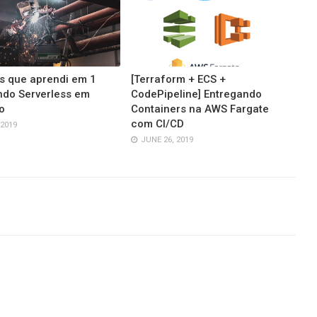
s que aprendi em 1
[Terraform + ECS +
ndo Serverless em
CodePipeline] Entregando
o
Containers na AWS Fargate
com CI/CD
 2019
JUNE 26, 2019