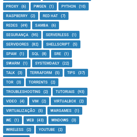
PROXY
(6)
PWGEN
(1)
PYTHON
(10)
RASPBERRY
(2)
RED HAT
(7)
REDES
(49)
SAMBA
(6)
SEGURANÇA
(95)
SERVERLESS
(1)
SERVIDORES
(82)
SHELLSCRIPT
(5)
SPAM
(1)
SQL
(8)
SRE
(1)
SWARM
(1)
SYSTEMDAILY
(22)
TALK
(3)
TERRAFORM
(5)
TIPS
(37)
TOR
(3)
TORRENTS
(2)
TROUBLESHOOTING
(2)
TUTORIAIS
(93)
VIDEO
(4)
VIM
(2)
VIRTUALBOX
(2)
VIRTUALIZAÇÃO
(5)
WARGAMES
(1)
WE
(1)
WEB
(43)
WINDOWS
(3)
WIRELESS
(2)
YOUTUBE
(2)