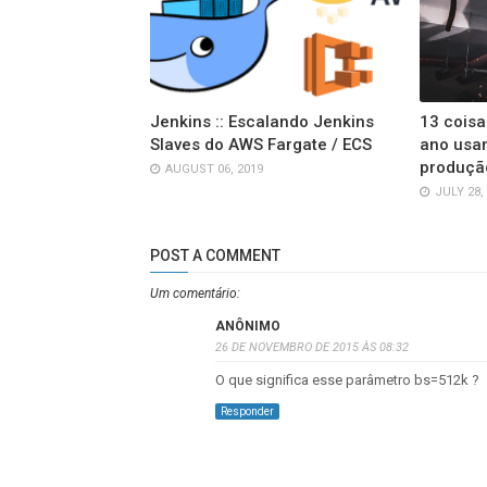
Jenkins :: Escalando Jenkins
13 coisa
Slaves do AWS Fargate / ECS
ano usa
produçã
AUGUST 06, 2019
JULY 28,
POST A COMMENT
Um comentário:
ANÔNIMO
26 DE NOVEMBRO DE 2015 ÀS 08:32
O que significa esse parâmetro bs=512k ?
Responder