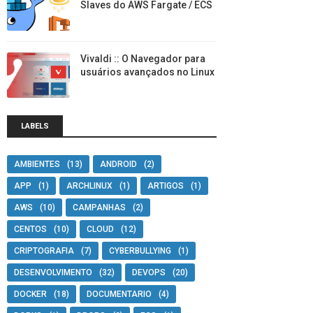
Slaves do AWS Fargate / ECS
Vivaldi :: O Navegador para
usuários avançados no Linux
LABELS
AMBIENTES
(13)
ANDROID
(2)
APP
(1)
ARCHLINUX
(1)
ARTIGOS
(1)
AWS
(10)
CAMPANHAS
(2)
CENTOS
(10)
CLOUD
(12)
CRIPTOGRAFIA
(7)
CYBERBULLYING
(1)
DESENVOLVIMENTO
(32)
DEVOPS
(20)
DOCKER
(18)
DOCUMENTARIO
(4)