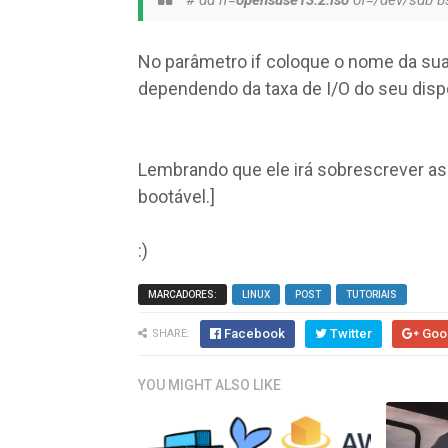
# dd if=
opensuse13.2.iso
of=/dev/sdb 
No parâmetro if coloque o nome da su
dependendo da taxa de I/O do seu disp
Lembrando que ele irá sobrescrever as
bootável.]
:)
MARCADORES:
LINUX
POST
TUTORIAIS
Facebook
Twitter
Goo
SHARE:
YOU MIGHT ALSO LIKE