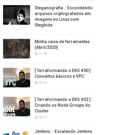
Steganografia :: Escondendo
arquivos criptografados em
imagens no Linux com
Steghide
Minha caixa de ferramentas
(Abril/2020)
11:54
[ Terraformando o EKS #00 ] :
Conceitos básicos e VPC
09:32
[ Terraformando o EKS #02 ] :
Criando os Node Groups do
Cluster
06:17
Jenkins :: Escalando Jenkins