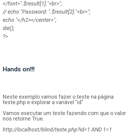
</font>".$result[1]."<br>";
// echo "Password: ".$result[2]."<br>";
echo "</h2></center>";
die();
?>
Hands on!!!
Neste exemplo vamos fazer o teste na página
teste.php e explorar a variável "id"
Vamos executar um teste fazendo com que o valor
nos retorne True.
http://localhost/blind/teste.php?id=1 AND 1=1