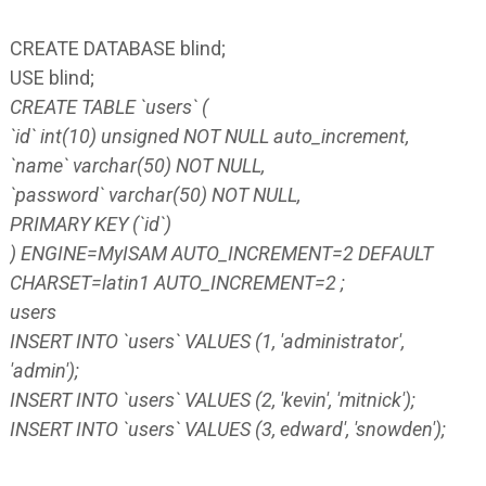
CREATE DATABASE blind;
USE blind;
CREATE TABLE `users` (
`id` int(10) unsigned NOT NULL auto_increment,
`name` varchar(50) NOT NULL,
`password` varchar(50) NOT NULL,
PRIMARY KEY (`id`)
) ENGINE=MyISAM AUTO_INCREMENT=2 DEFAULT
CHARSET=latin1 AUTO_INCREMENT=2 ;
users ­­
INSERT INTO `users` VALUES (1, 'administrator',
'admin');
INSERT INTO `users` VALUES (2, 'kevin', 'mitnick');
INSERT INTO `users` VALUES (3, edward', 'snowden');