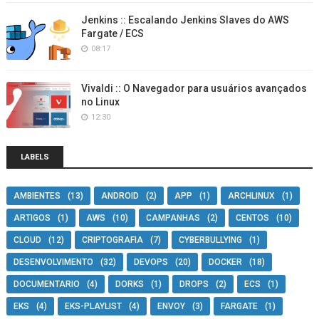
Jenkins :: Escalando Jenkins Slaves do AWS
Fargate / ECS
08:17
Vivaldi :: O Navegador para usuários avançados
no Linux
12:30
LABELS
AMBIENTES
(13)
ANDROID
(2)
APP
(1)
ARCHLINUX
(1)
ARTIGOS
(1)
AWS
(10)
CAMPANHAS
(2)
CENTOS
(10)
CLOUD
(12)
CRIPTOGRAFIA
(7)
CYBERBULLYING
(1)
DESENVOLVIMENTO
(32)
DEVOPS
(20)
DOCKER
(18)
DOCUMENTARIO
(4)
DORKS
(1)
DROPS
(2)
ECS
(1)
EKS
(4)
EKS-PLAYLIST
(4)
ENVOY
(3)
FARGATE
(1)