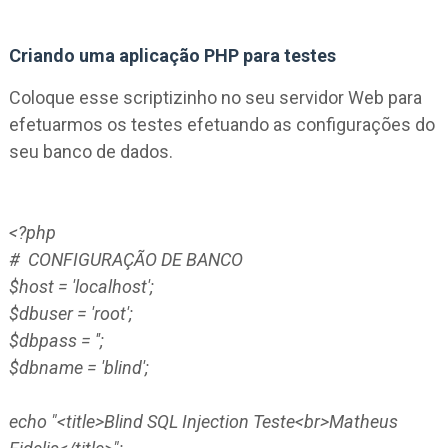
Criando uma aplicação PHP para testes
Coloque esse scriptizinho no seu servidor Web para
efetuarmos os testes efetuando as configurações do
seu banco de dados.
<?php
# ­­­­ CONFIGURAÇÃO DE BANCO ­­­­­
$host = 'localhost';
$dbuser = 'root';
$dbpass = '';
$dbname = 'blind';
echo "<title>Blind SQL Injection Teste<br>Matheus