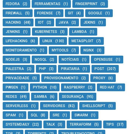
FEDORA
(2)
FERRAMENTAS
(1)
FINGERPRINT
(2)
FIREWALL
(5)
FORENSE
(7)
GIT
(4)
GOOGLE
(1)
HACKING
(48)
IOT
(2)
JAVA
(2)
JEKINS
(1)
JENKINS
(1)
KUBERNETES
(3)
LAMBDA
(1)
LIFEHACKING
(6)
LINUX
(130)
METASPLOIT
(7)
MONITORAMENTO
(1)
MYTOOLS
(7)
NGINX
(3)
NODEJS
(3)
NOSQL
(2)
NOTÍCIAIS
(1)
OPENSUSE
(1)
PALESTRA
(2)
PHP
(3)
PIRATARIA
(1)
POST
(207)
PRIVACIDADE
(5)
PROVISIONAMENTO
(2)
PROXY
(6)
PWGEN
(1)
PYTHON
(10)
RASPBERRY
(2)
RED HAT
(7)
REDES
(49)
SAMBA
(6)
SEGURANÇA
(95)
SERVERLESS
(1)
SERVIDORES
(82)
SHELLSCRIPT
(5)
SPAM
(1)
SQL
(8)
SRE
(1)
SWARM
(1)
SYSTEMDAILY
(22)
TALK
(3)
TERRAFORM
(5)
TIPS
(37)
TOR
(3)
TORRENTS
(2)
TROUBLESHOOTING
(2)