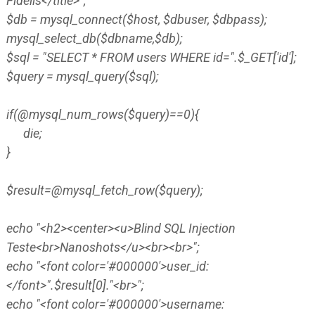
Fidelis</title>";
$db = mysql_connect($host, $dbuser, $dbpass);
mysql_select_db($dbname,$db);
$sql = "SELECT * FROM users WHERE id=".$_GET['id'];
$query = mysql_query($sql);
if(@mysql_num_rows($query)==0){
die;
}
$result=@mysql_fetch_row($query);
echo "<h2><center><u>Blind SQL Injection
Teste<br>Nanoshots</u><br><br>";
echo "<font color='#000000'>user_id:
</font>".$result[0]."<br>";
echo "<font color='#000000'>username: