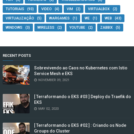
TUTORIAIS
(93)
VIDEO
(4)
VIM
(2)
VIRTUALBOX
(2)
VIRTUALIZAÇÃO
(5)
WARGAMES
(1)
WE
(1)
WEB
(43)
WINDOWS
(3)
WIRELESS
(2)
YOUTUBE
(2)
ZABBIX
(5)
RECENT POSTS
Sobrevivendo ao Caos no Kubernetes com Istio
Service Mesh e EKS
NOVEMBER 09, 2021
[ Terraformando o EKS #03 ] Deploy do Traefik do
EKS
MAY 02, 2020
[ Terraformando o EKS #02 ] : Criando os Node
Groups do Cluster