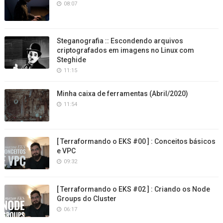
08:07
Steganografia :: Escondendo arquivos
criptografados em imagens no Linux com
Steghide
11:15
Minha caixa de ferramentas (Abril/2020)
11:54
[ Terraformando o EKS #00 ] : Conceitos básicos
e VPC
09:32
[ Terraformando o EKS #02 ] : Criando os Node
Groups do Cluster
06:17