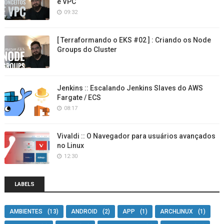
e VPC
09:32
[ Terraformando o EKS #02 ] : Criando os Node
Groups do Cluster
Jenkins :: Escalando Jenkins Slaves do AWS
Fargate / ECS
08:17
Vivaldi :: O Navegador para usuários avançados
no Linux
12:30
LABELS
AMBIENTES
(13)
ANDROID
(2)
APP
(1)
ARCHLINUX
(1)