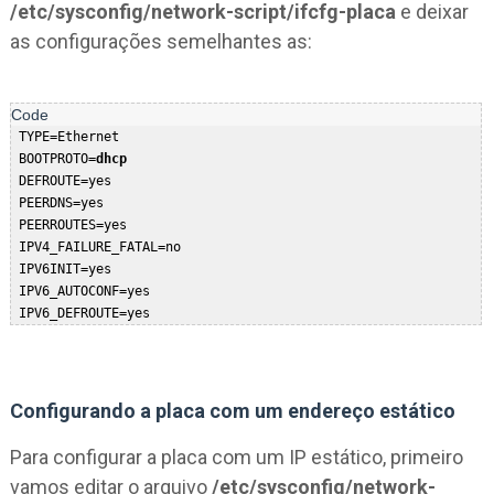
/etc/sysconfig/network-script/ifcfg-placa
e deixar
as configurações semelhantes as:
 TYPE=Ethernet  

 BOOTPROTO=
dhcp 
 DEFROUTE=yes  

 PEERDNS=yes  

 PEERROUTES=yes  

 IPV4_FAILURE_FATAL=no  

 IPV6INIT=yes  

 IPV6_AUTOCONF=yes  

 IPV6_DEFROUTE=yes  

 IPV6_PEERDNS=yes  

 IPV6_PEERROUTES=yes  

 IPV6_FAILURE_FATAL=no  

 NAME=enp0s3  

Configurando a placa com um endereço estático
 UUID=610254c7-6b51-48de-9e5b-c07dff952408  

Para configurar a placa com um IP estático, primeiro
 ONBOOT=yes
vamos editar o arquivo
/etc/sysconfig/network-