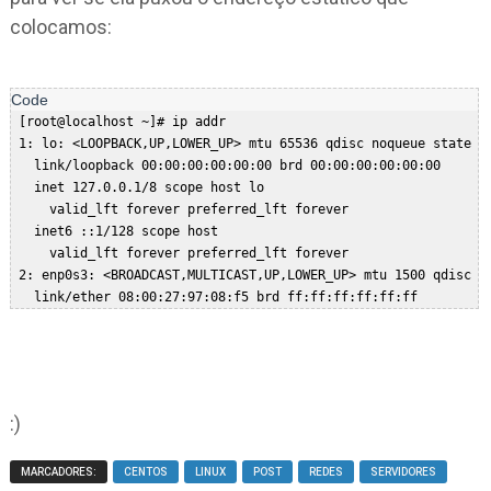
colocamos:
 [root@localhost ~]# ip addr  

 1: lo: <LOOPBACK,UP,LOWER_UP> mtu 65536 qdisc noqueue state UN
   link/loopback 00:00:00:00:00:00 brd 00:00:00:00:00:00  

   inet 127.0.0.1/8 scope host lo  

     valid_lft forever preferred_lft forever  

   inet6 ::1/128 scope host   

     valid_lft forever preferred_lft forever  

 2: enp0s3: <BROADCAST,MULTICAST,UP,LOWER_UP> mtu 1500 qdisc pf
   link/ether 08:00:27:97:08:f5 brd ff:ff:ff:ff:ff:ff  

   inet 
192.168.1.66/24
 brd 192.168.1.255 scope global enp0s3  
     valid_lft forever preferred_lft forever  

   inet6 fe80::a00:27ff:fe97:8f5/64 scope link   

     valid_lft forever preferred_lft forever  

:)
MARCADORES:
CENTOS
LINUX
POST
REDES
SERVIDORES