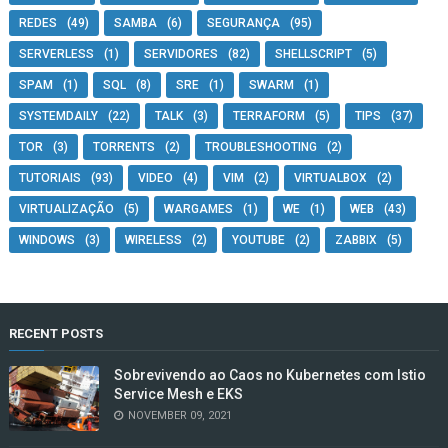
REDES
(49)
SAMBA
(6)
SEGURANÇA
(95)
SERVERLESS
(1)
SERVIDORES
(82)
SHELLSCRIPT
(5)
SPAM
(1)
SQL
(8)
SRE
(1)
SWARM
(1)
SYSTEMDAILY
(22)
TALK
(3)
TERRAFORM
(5)
TIPS
(37)
TOR
(3)
TORRENTS
(2)
TROUBLESHOOTING
(2)
TUTORIAIS
(93)
VIDEO
(4)
VIM
(2)
VIRTUALBOX
(2)
VIRTUALIZAÇÃO
(5)
WARGAMES
(1)
WE
(1)
WEB
(43)
WINDOWS
(3)
WIRELESS
(2)
YOUTUBE
(2)
ZABBIX
(5)
RECENT POSTS
Sobrevivendo ao Caos no Kubernetes com Istio
Service Mesh e EKS
NOVEMBER 09, 2021