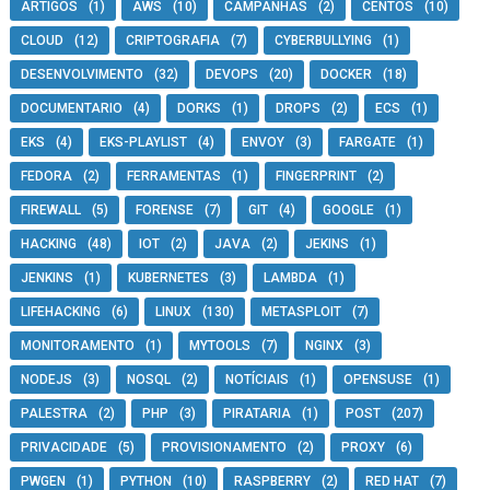
ARTIGOS
(1)
AWS
(10)
CAMPANHAS
(2)
CENTOS
(10)
CLOUD
(12)
CRIPTOGRAFIA
(7)
CYBERBULLYING
(1)
DESENVOLVIMENTO
(32)
DEVOPS
(20)
DOCKER
(18)
DOCUMENTARIO
(4)
DORKS
(1)
DROPS
(2)
ECS
(1)
EKS
(4)
EKS-PLAYLIST
(4)
ENVOY
(3)
FARGATE
(1)
FEDORA
(2)
FERRAMENTAS
(1)
FINGERPRINT
(2)
FIREWALL
(5)
FORENSE
(7)
GIT
(4)
GOOGLE
(1)
HACKING
(48)
IOT
(2)
JAVA
(2)
JEKINS
(1)
JENKINS
(1)
KUBERNETES
(3)
LAMBDA
(1)
LIFEHACKING
(6)
LINUX
(130)
METASPLOIT
(7)
MONITORAMENTO
(1)
MYTOOLS
(7)
NGINX
(3)
NODEJS
(3)
NOSQL
(2)
NOTÍCIAIS
(1)
OPENSUSE
(1)
PALESTRA
(2)
PHP
(3)
PIRATARIA
(1)
POST
(207)
PRIVACIDADE
(5)
PROVISIONAMENTO
(2)
PROXY
(6)
PWGEN
(1)
PYTHON
(10)
RASPBERRY
(2)
RED HAT
(7)