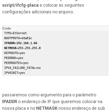
script/ifcfg-placa
e colocar as seguintes
configurações adicionais no arquivo.
 TYPE=Ethernet  

 BOOTPROTO=
static 
 IPADDR=192.168.1.66
NETMASK=255.255.255.0 
 DEFROUTE=yes  

 PEERDNS=yes  

 PEERROUTES=yes  

 IPV4_FAILURE_FATAL=no  

 IPV6INIT=yes  

 IPV6_AUTOCONF=yes  

 IPV6_DEFROUTE=yes  

 IPV6_PEERDNS=yes  

 IPV6_PEERROUTES=yes  

passaremos como argumento para o parâmetro
 IPV6_FAILURE_FATAL=no  

IPADDR
o endereço de IP que queremos colocar na
 NAME=enp0s3  

nossa placa e no
NETMASK
nosso endereço de sub
 UUID=610254c7-6b51-48de-9e5b-c07dff952408  
