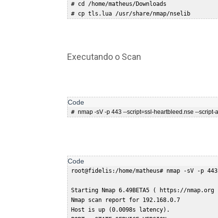
 # cd /home/matheus/Downloads  

Executando o Scan
 # 
nmap -sV -p 443 --script=ssl-heartbleed.nse --script-
 root@fidelis:/home/matheus# nmap -sV -p 443
 Starting Nmap 6.49BETA5 ( https://nmap.org 
 Nmap scan report for 192.168.0.7  

 Host is up (0.0098s latency).  
