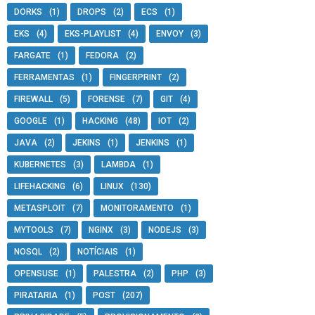
DORKS
(1)
DROPS
(2)
ECS
(1)
EKS
(4)
EKS-PLAYLIST
(4)
ENVOY
(3)
FARGATE
(1)
FEDORA
(2)
FERRAMENTAS
(1)
FINGERPRINT
(2)
FIREWALL
(5)
FORENSE
(7)
GIT
(4)
GOOGLE
(1)
HACKING
(48)
IOT
(2)
JAVA
(2)
JEKINS
(1)
JENKINS
(1)
KUBERNETES
(3)
LAMBDA
(1)
LIFEHACKING
(6)
LINUX
(130)
METASPLOIT
(7)
MONITORAMENTO
(1)
MYTOOLS
(7)
NGINX
(3)
NODEJS
(3)
NOSQL
(2)
NOTÍCIAIS
(1)
OPENSUSE
(1)
PALESTRA
(2)
PHP
(3)
PIRATARIA
(1)
POST
(207)