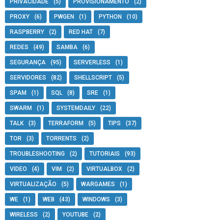
PRIVACIDADE
(5)
PROVISIONAMENTO
(2)
PROXY
(6)
PWGEN
(1)
PYTHON
(10)
RASPBERRY
(2)
RED HAT
(7)
REDES
(49)
SAMBA
(6)
SEGURANÇA
(95)
SERVERLESS
(1)
SERVIDORES
(82)
SHELLSCRIPT
(5)
SPAM
(1)
SQL
(8)
SRE
(1)
SWARM
(1)
SYSTEMDAILY
(22)
TALK
(3)
TERRAFORM
(5)
TIPS
(37)
TOR
(3)
TORRENTS
(2)
TROUBLESHOOTING
(2)
TUTORIAIS
(93)
VIDEO
(4)
VIM
(2)
VIRTUALBOX
(2)
0.7  

VIRTUALIZAÇÃO
(5)
WARGAMES
(1)
WE
(1)
WEB
(43)
WINDOWS
(3)
WIRELESS
(2)
YOUTUBE
(2)