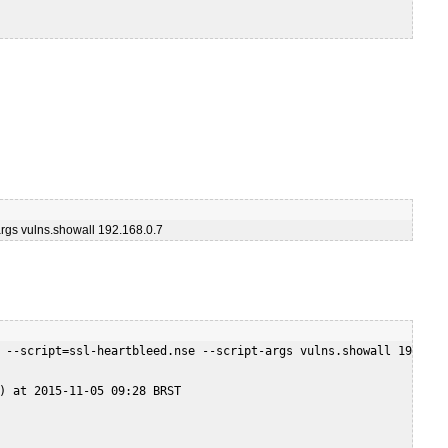
args vulns.showall 192.168.0.7  
 --script=ssl-heartbleed.nse --script-args vulns.showall 192.168.
) at 2015-11-05 09:28 BRST  
