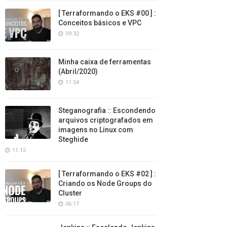
[ Terraformando o EKS #00 ] :
Conceitos básicos e VPC
09:32
Minha caixa de ferramentas
(Abril/2020)
11:54
Steganografia :: Escondendo
arquivos criptografados em
imagens no Linux com
Steghide
11:15
[ Terraformando o EKS #02 ] :
Criando os Node Groups do
Cluster
06:17