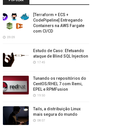
POPULAR
[Terraform + ECS +
CodePipeline] Entregando
Containers na AWS Fargate
com CI/CD
09:09
Estudo de Caso: Efetuando
ataque de Blind SQL Injection
17:45
Tunando os repositórios do
CentOS/RHEL 7 com Remi,
EPEL e RPMFusion
19:50
Tails, a distribuição Linux
mais segura do mundo
08:07