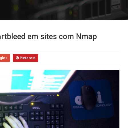
eartbleed em sites com Nmap
gle+
Pinterest