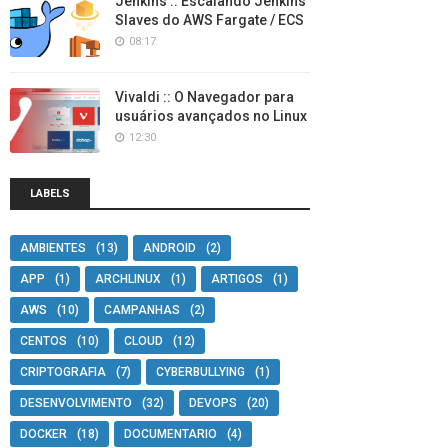
Jenkins :: Escalando Jenkins
Slaves do AWS Fargate / ECS
08:17
Vivaldi :: O Navegador para
usuários avançados no Linux
12:30
LABELS
AMBIENTES
(13)
ANDROID
(2)
APP
(1)
ARCHLINUX
(1)
ARTIGOS
(1)
AWS
(10)
CAMPANHAS
(2)
CENTOS
(10)
CLOUD
(12)
CRIPTOGRAFIA
(7)
CYBERBULLYING
(1)
DESENVOLVIMENTO
(32)
DEVOPS
(20)
DOCKER
(18)
DOCUMENTARIO
(4)