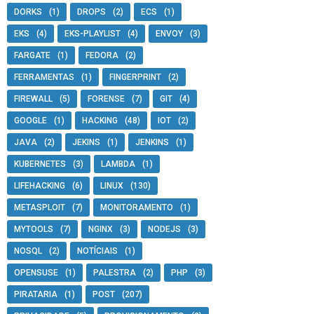
DORKS
(1)
DROPS
(2)
ECS
(1)
EKS
(4)
EKS-PLAYLIST
(4)
ENVOY
(3)
FARGATE
(1)
FEDORA
(2)
FERRAMENTAS
(1)
FINGERPRINT
(2)
FIREWALL
(5)
FORENSE
(7)
GIT
(4)
GOOGLE
(1)
HACKING
(48)
IOT
(2)
JAVA
(2)
JEKINS
(1)
JENKINS
(1)
KUBERNETES
(3)
LAMBDA
(1)
LIFEHACKING
(6)
LINUX
(130)
METASPLOIT
(7)
MONITORAMENTO
(1)
MYTOOLS
(7)
NGINX
(3)
NODEJS
(3)
NOSQL
(2)
NOTÍCIAIS
(1)
OPENSUSE
(1)
PALESTRA
(2)
PHP
(3)
PIRATARIA
(1)
POST
(207)