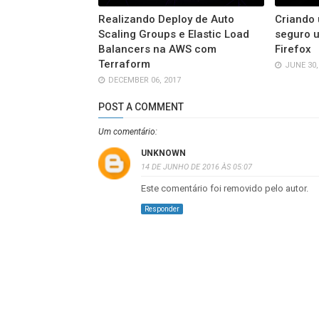
Realizando Deploy de Auto
Criando
Scaling Groups e Elastic Load
seguro u
Balancers na AWS com
Firefox
Terraform
JUNE 30,
DECEMBER 06, 2017
POST A COMMENT
Um comentário:
UNKNOWN
14 DE JUNHO DE 2016 ÀS 05:07
Este comentário foi removido pelo autor.
Responder