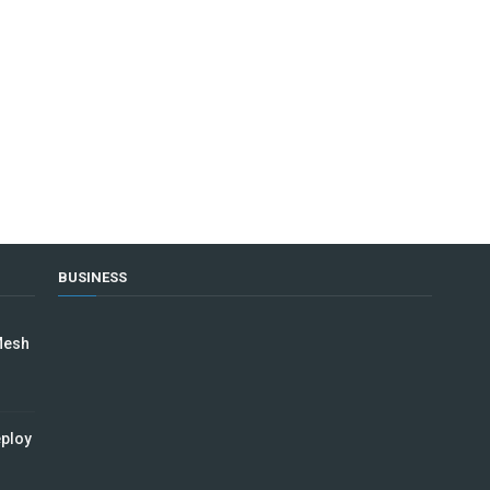
BUSINESS
Mesh
eploy