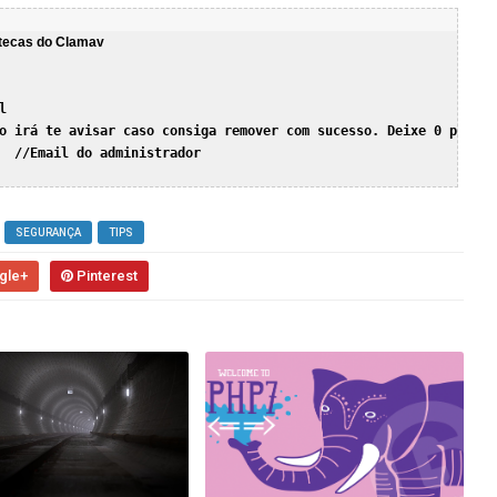
tecas do Clamav

  

o irá te avisar caso consiga remover com sucesso. Deixe 0 para s
  //Email do administrador

SEGURANÇA
TIPS
gle+
Pinterest