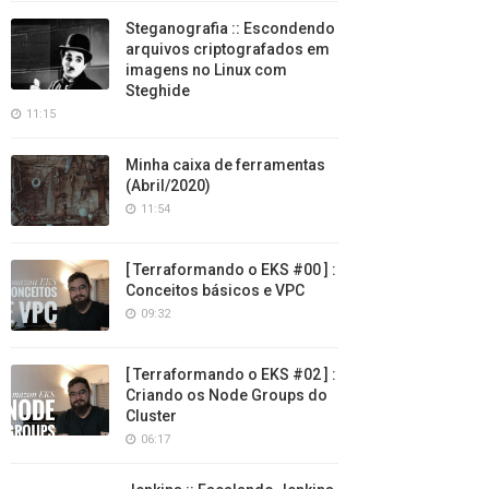
Steganografia :: Escondendo
arquivos criptografados em
imagens no Linux com
Steghide
11:15
Minha caixa de ferramentas
(Abril/2020)
11:54
[ Terraformando o EKS #00 ] :
Conceitos básicos e VPC
09:32
[ Terraformando o EKS #02 ] :
Criando os Node Groups do
Cluster
06:17