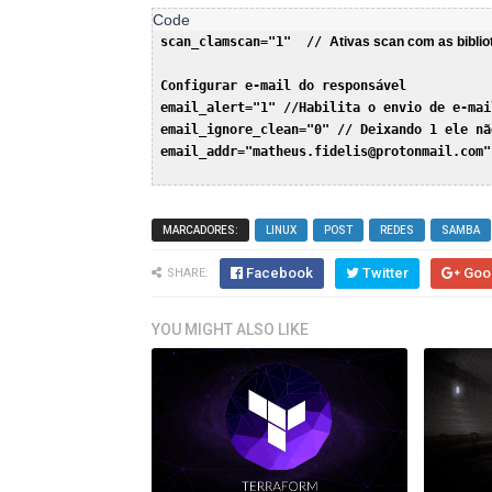
 scan_clamscan="1"  // 
Ativas scan com as biblio
 Configurar e-mail do responsável 

 email_alert="1" //Habilita o envio de e-mail
 email_ignore_clean="0" // Deixando 1 ele nã
 email_addr="matheus.fidelis@protonmail.com"
MARCADORES:
LINUX
POST
REDES
SAMBA
Facebook
Twitter
Goo
SHARE:
YOU MIGHT ALSO LIKE