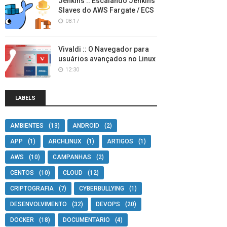
Jenkins :: Escalando Jenkins
Slaves do AWS Fargate / ECS
08:17
Vivaldi :: O Navegador para
usuários avançados no Linux
12:30
LABELS
AMBIENTES
(13)
ANDROID
(2)
APP
(1)
ARCHLINUX
(1)
ARTIGOS
(1)
AWS
(10)
CAMPANHAS
(2)
CENTOS
(10)
CLOUD
(12)
CRIPTOGRAFIA
(7)
CYBERBULLYING
(1)
DESENVOLVIMENTO
(32)
DEVOPS
(20)
DOCKER
(18)
DOCUMENTARIO
(4)