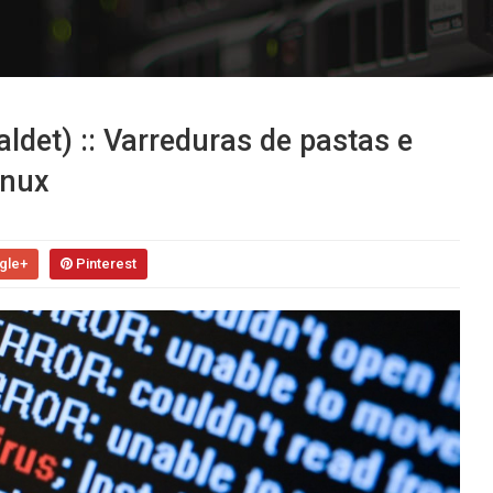
ldet) :: Varreduras de pastas e
inux
gle+
Pinterest