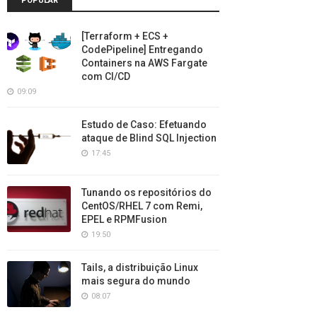
POPULAR
[Terraform + ECS +
CodePipeline] Entregando
Containers na AWS Fargate
com CI/CD
09:09
Estudo de Caso: Efetuando
ataque de Blind SQL Injection
17:45
Tunando os repositórios do
CentOS/RHEL 7 com Remi,
EPEL e RPMFusion
19:50
Tails, a distribuição Linux
mais segura do mundo
08:07