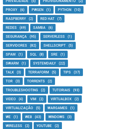
PRIVACIDADE
(5)
PROVISIONAMENTO
(2)
PROXY
(6)
PWGEN
(1)
PYTHON
(10)
RASPBERRY
(2)
RED HAT
(7)
REDES
(49)
SAMBA
(6)
er informado de tudo.   

SEGURANÇA
(95)
SERVERLESS
(1)
SERVIDORES
(82)
SHELLSCRIPT
(5)
SPAM
(1)
SQL
(8)
SRE
(1)
SWARM
(1)
SYSTEMDAILY
(22)
TALK
(3)
TERRAFORM
(5)
TIPS
(37)
TOR
(3)
TORRENTS
(2)
TROUBLESHOOTING
(2)
TUTORIAIS
(93)
VIDEO
(4)
VIM
(2)
VIRTUALBOX
(2)
VIRTUALIZAÇÃO
(5)
WARGAMES
(1)
WE
(1)
WEB
(43)
WINDOWS
(3)
WIRELESS
(2)
YOUTUBE
(2)